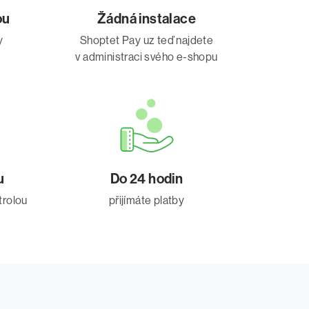
ou
Žádná instalace
y
Shoptet Pay uz teď najdete
v administraci svého e-shopu
u
Do 24 hodin
trolou
přijímáte platby