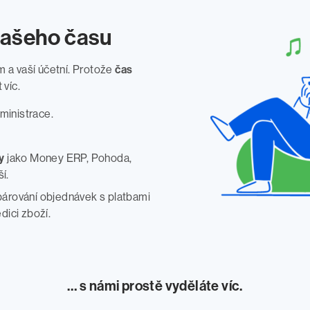
vašeho času
 a vaší účetní. Protože
čas
 víc.
ministrace.
y
jako Money ERP, Pohoda,
í.
árování objednávek s platbami
dici zboží.
… s námi prostě vyděláte víc.