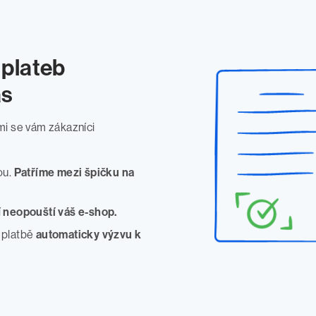
plateb
ás
ámi se vám zákazníci
ou.
Patříme mezi špičku na
í
neopouští váš e-shop.
 platbě
automaticky výzvu k