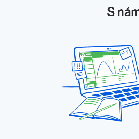
S nám