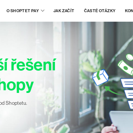
O SHOPTET PAY
JAK ZAČÍT
ČASTÉ OTÁZKY
KO
í řešení
shopy
od Shoptetu.