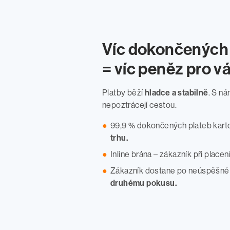
Víc dokončených 
= víc peněz pro v
Platby běží
hladce a stabilně
. S n
nepoztrácejí cestou.
99,9 % dokončených plateb kart
trhu.
Inline brána – zákazník při placen
Zákazník dostane po neúspěšné
druhému pokusu.