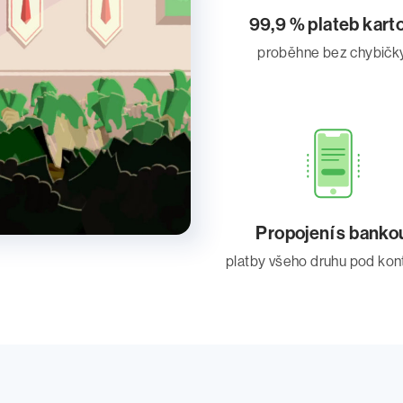
99,9 % plateb kart
proběhne bez chybičk
Propojení s banko
platby všeho druhu pod kon