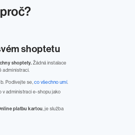
 proč?
 svém shoptetu
chny shoptety.
Žádná instalace
é administraci.
b. Podívejte se,
co všechno umí
.
o v administraci e-shopu jako
nline platbu kartou
, je služba