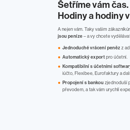
Šetříme vám čas.
Hodiny a hodiny 
A nejen vám. Taky vašim zákazníkům
jsou peníze
– a vy chcete vydělávat
Jednoduché vrácení peněz
z ad
Automatický export
pro účetní.
Kompatibilní s účetními softwar
iúčto, Flexibee, Eurofaktury a dalš
Propojení s bankou
zjednoduší p
převodem, a tak vám urychlí expe