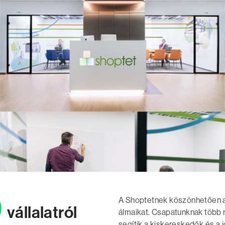
9
A Shoptetnek köszönhetően az
vállalatról
álmaikat. Csapatunknak több m
segítik a kiskereskedők és a j