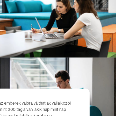
 emberek valóra válthatják vállalkozói
int 200 tagja van, akik nap mint nap
ól ismert márkák sikerét az e-