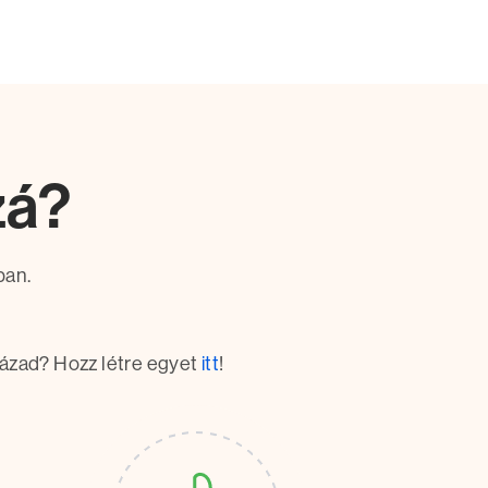
zá?
ban.
ázad? Hozz létre egyet
itt
!