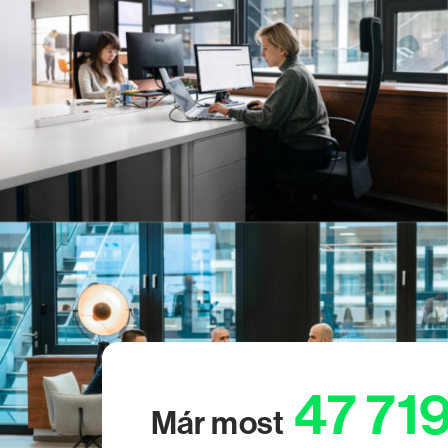
47 71
Már most