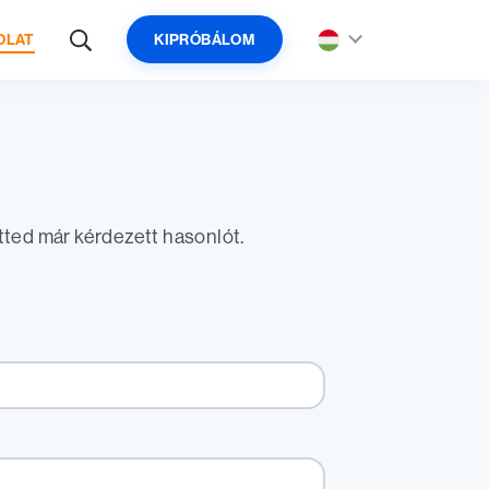
OLAT
KIPRÓBÁLOM
őtted már kérdezett hasonlót.