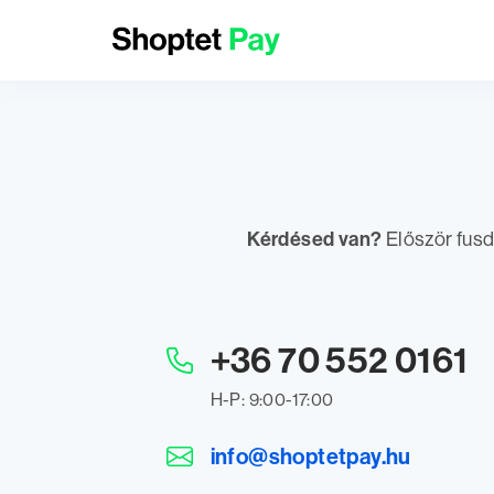
Kérdésed van?
Először fusd
+36 70 552 0161
H-P: 9:00-17:00
info@shoptetpay.hu