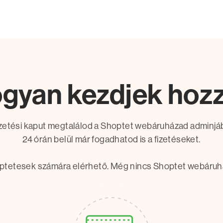
gyan kezdjek hoz
izetési kaput megtalálod a Shoptet webáruházad adminjá
24 órán belül már fogadhatod is a fizetéseket.
ptetesek számára elérhető. Még nincs Shoptet webáruh